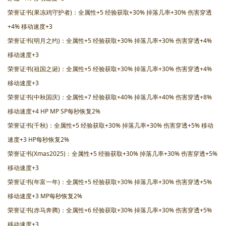
荣誉证书(果冻鸡守护者)：全属性+5 经验获取+30% 掉落几率+30% 伤害穿透
+4% 移动速度+3
荣誉证书(明月之约)：全属性+5 经验获取+30% 掉落几率+30% 伤害穿透+4%
移动速度+3
荣誉证书(祖国之诞)：全属性+5 经验获取+30% 掉落几率+30% 伤害穿透+4%
移动速度+3
荣誉证书(中秋国庆)：全属性+7 经验获取+40% 掉落几率+40% 伤害穿透+8%
移动速度+4 HP MP SP每秒恢复2%
荣誉证书(千秋)：全属性+5 经验获取+30% 掉落几率+30% 伤害穿透+5% 移动
速度+3 HP每秒恢复2%
荣誉证书(Xmas2025)：全属性+5 经验获取+30% 掉落几率+30% 伤害穿透+5%
移动速度+3
荣誉证书(年富一年)：全属性+5 经验获取+30% 掉落几率+30% 伤害穿透+5%
移动速度+3 MP每秒恢复2%
荣誉证书(赤马奔腾)：全属性+6 经验获取+30% 掉落几率+30% 伤害穿透+5%
移动速度+3