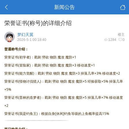
新闻公告
荣誉证书(称号)的详细介绍
梦幻天翼
楼主
2026-5-1 00:18:40
1284
0
普通称号介绍：
荣誉证书(初学者)：戳刺 劈砍 物防 魔攻 魔防+1
荣誉证书(冒险家)：戳刺 劈砍 物防 魔攻 魔防+3 移动速度+1
荣誉证书(能力觉醒)：戳刺 劈砍 物防 魔攻 魔防+3 掉落几率+3% 移动速度+2
荣誉证书(怪物讨伐猎人)：戳刺 劈砍 物防 魔攻 魔防+5 经验获取+5% 掉落几率
+5%
荣誉证书(普林的造梦者)：戳刺 劈砍 物防 魔攻 魔防+5 掉落几率+7% 移动速度
+2
荣誉证书(我是钓鱼王)：根据自身[休闲]钓鱼等级的上鱼概率提高15%